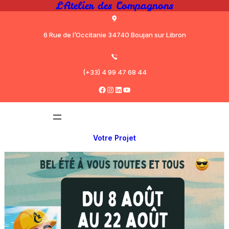
L'Atelier des Compagnons
6 Rue de l’Occitanie 34740 Boujan sur Libron
(+33) 4 99 47 68 44
Facebook
Instagram
LinkedIn
YouTube
Votre Projet