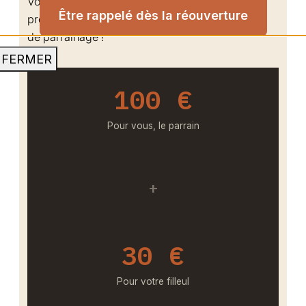
Vous êtes satisfait de nos services ? Faites-en
Être rappelé dès la réouverture
profiter vos proches et bénéficiez de notre offre
de parrainage !
FERMER
100 €
Pour vous, le parrain
+
30 €
Pour votre filleul