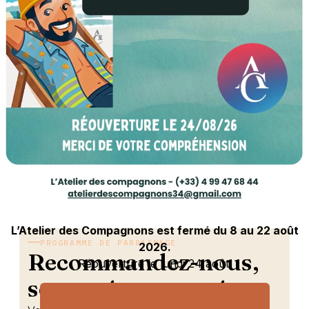
PARRAINAGE
L’Atelier des Compagnons est fermé du 8 au 22 août
PROGRAMME DE PARRAINAGE
2026.
Recommandez-nous,
Réouverture le lundi 24 août.
soyez récompensé